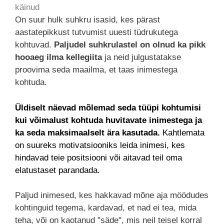
käinud
On suur hulk suhkru isasid, kes pärast
aastatepikkust tutvumist uuesti tüdrukutega
kohtuvad.
Paljudel suhkrulastel on olnud ka pikk
hooaeg ilma kellegiita
ja neid julgustatakse
proovima seda maailma, et taas inimestega
kohtuda.
Üldiselt näevad mõlemad seda tüüpi kohtumisi
kui võimalust kohtuda huvitavate inimestega ja
ka seda maksimaalselt ära kasutada.
Kahtlemata
on suureks motivatsiooniks leida inimesi, kes
hindavad teie positsiooni või aitavad teil oma
elatustaset parandada.
Paljud inimesed, kes hakkavad mõne aja möödudes
kohtinguid tegema, kardavad, et nad ei tea, mida
teha, või on kaotanud "säde", mis neil teisel korral