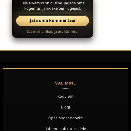
Teie arvamus on oluline. Jagage oma
kogemusi ja aidake teisi lugejaid.
Jäta oma kommentaar
See on kiire, lihtne ja teie hääl loeb.
VALIMINE
Koduleht
Blogi
Opas sugar babylle
Juhend suhkru isadele