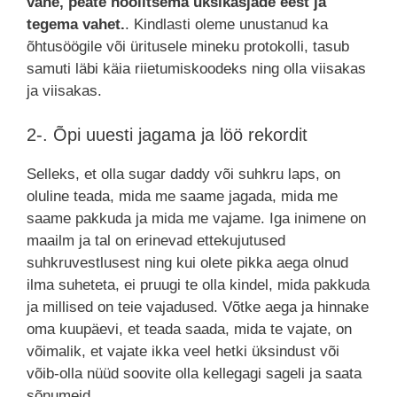
vähe, peate hoolitsema üksikasjade eest ja
tegema vahet.
. Kindlasti oleme unustanud ka
õhtusöögile või üritusele mineku protokolli, tasub
samuti läbi käia riietumiskoodeks ning olla viisakas
ja viisakas.
2-. Õpi uuesti jagama ja löö rekordit
Selleks, et olla sugar daddy või suhkru laps, on
oluline teada, mida me saame jagada, mida me
saame pakkuda ja mida me vajame. Iga inimene on
maailm ja tal on erinevad ettekujutused
suhkruvestlusest ning kui olete pikka aega olnud
ilma suheteta, ei pruugi te olla kindel, mida pakkuda
ja millised on teie vajadused. Võtke aega ja hinnake
oma kuupäevi, et teada saada, mida te vajate, on
võimalik, et vajate ikka veel hetki üksindust või
võib-olla nüüd soovite olla kellegagi sageli ja saata
sõnumeid.