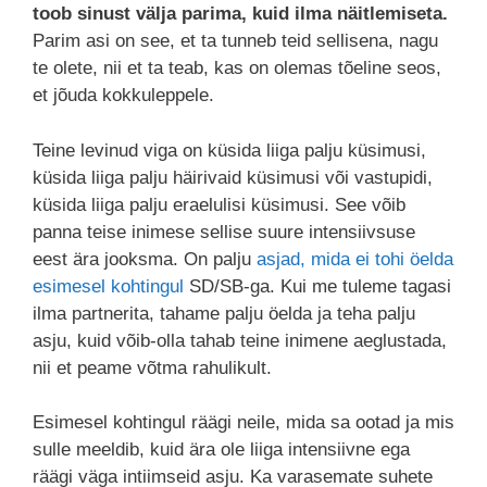
toob sinust välja parima, kuid ilma näitlemiseta.
Parim asi on see, et ta tunneb teid sellisena, nagu
te olete, nii et ta teab, kas on olemas tõeline seos,
et jõuda kokkuleppele.
Teine levinud viga on küsida liiga palju küsimusi,
küsida liiga palju häirivaid küsimusi või vastupidi,
küsida liiga palju eraelulisi küsimusi. See võib
panna teise inimese sellise suure intensiivsuse
eest ära jooksma. On palju
asjad, mida ei tohi öelda
esimesel kohtingul
SD/SB-ga. Kui me tuleme tagasi
ilma partnerita, tahame palju öelda ja teha palju
asju, kuid võib-olla tahab teine inimene aeglustada,
nii et peame võtma rahulikult.
Esimesel kohtingul räägi neile, mida sa ootad ja mis
sulle meeldib, kuid ära ole liiga intensiivne ega
räägi väga intiimseid asju. Ka varasemate suhete