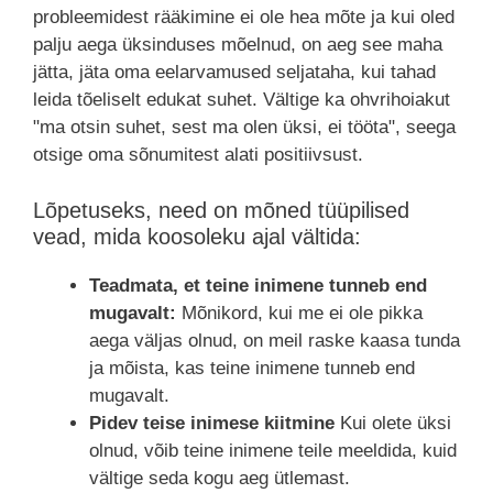
probleemidest rääkimine ei ole hea mõte ja kui oled
palju aega üksinduses mõelnud, on aeg see maha
jätta, jäta oma eelarvamused seljataha, kui tahad
leida tõeliselt edukat suhet. Vältige ka ohvrihoiakut
"ma otsin suhet, sest ma olen üksi, ei tööta", seega
otsige oma sõnumitest alati positiivsust.
Lõpetuseks, need on mõned tüüpilised
vead, mida koosoleku ajal vältida:
Teadmata, et teine inimene tunneb end
mugavalt:
Mõnikord, kui me ei ole pikka
aega väljas olnud, on meil raske kaasa tunda
ja mõista, kas teine inimene tunneb end
mugavalt.
Pidev teise inimese kiitmine
Kui olete üksi
olnud, võib teine inimene teile meeldida, kuid
vältige seda kogu aeg ütlemast.