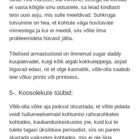
ei vasta kõigile sinu ootustele, sa leiad kindlasti
teisi uusi asju, mis sulle meeldivad. Suhkruga
tutvumine on hea, et kohtute väga huvitavate
inimestega ja kui ei meeldi, siis võite ilma
probleemideta hüvasti jätta.
Tõelised armastuslood on ilmnenud sugar daddy
kuupäevadel, kuigi kõik algab kokkuleppega, asjad
liiguvad edasi, nii et olge kannatlik, võib-olla saabub
teie võluv prints või printsess.
5-. Koosolekute tüübid:
Võib-olla võite aja jooksul otsustada, et võite pidada
veidi hullumeelsemaid kohtumisi rahvarohketes
kohtades, kaubanduskeskustes jne, kuid kui te
tulete tagasi üksilduse perioodist, siis on parem
alustada vaiksetes kohtades, mis ei ole liiga