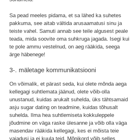
Sa pead meeles pidama, et sa lähed ka suhetes
pakkuma, see aitab vältida arusaamatusi sinu ja
teiste vahel. Samuti annab see teile algusest peale
teada, mida soovite oma suhkruga jagada. Isegi kui
te pole ammu vestelnud, on aeg rääkida, seega
ärge häbenege!
3-. mäletage kommunikatsiooni
On võimalik, et pärast seda, kui olete mõnda aega
kellegagi suhtlemata jäänud, olete võib-olla
unustanud, kuidas arukalt suhelda, üks tähtsamaid
asju sugar dating on teadmine, kuidas tõhusalt
suhelda. Ilma hea suhtlemiseta kokkuleppele
jõudmine on väga raske ülesanne ja võib olla väga
masendav rääkida kellegagi, kes ei mõista teie
vajadusi ja ei kuula teid. Mõnikord võib selles