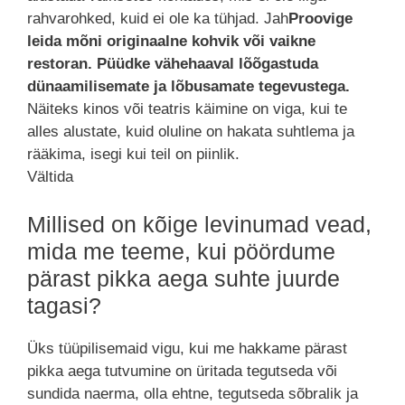
rahvarohked, kuid ei ole ka tühjad. Jah
Proovige
leida mõni originaalne kohvik või vaikne
restoran. Püüdke vähehaaval lõõgastuda
dünaamilisemate ja lõbusamate tegevustega.
Näiteks kinos või teatris käimine on viga, kui te
alles alustate, kuid oluline on hakata suhtlema ja
rääkima, isegi kui teil on piinlik.
Vältida
Millised on kõige levinumad vead,
mida me teeme, kui pöördume
pärast pikka aega suhte juurde
tagasi?
Üks tüüpilisemaid vigu, kui me hakkame pärast
pikka aega tutvumine on üritada tegutseda või
sundida naerma, olla ehtne, tegutseda sõbralik ja