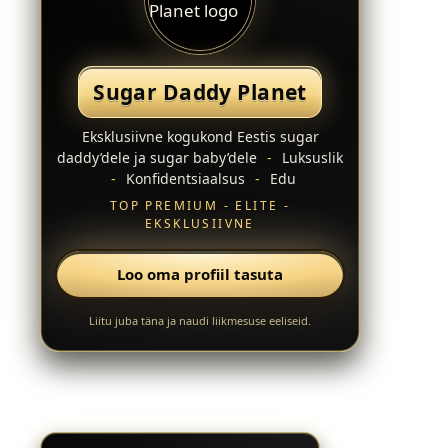
Sugar Daddy Planet
Eksklusiivne kogukond Eestis sugar
daddy’dele ja sugar baby’dele
-
Luksuslik
-
Konfidentsiaalsus
-
Edu
TOP PREMIUM - ELITE -
EKSKLUSIIVNE
Loo oma profiil tasuta
Liitu juba täna ja naudi liikmesuse eeliseid.