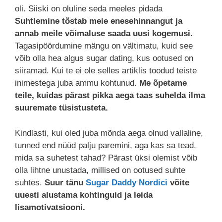
oli. Siiski on oluline seda meeles pidada
Suhtlemine tõstab meie enesehinnangut ja
annab meile võimaluse saada uusi kogemusi.
Tagasipöördumine mängu on vältimatu, kuid see
võib olla hea algus sugar dating, kus ootused on
siiramad. Kui te ei ole selles artiklis toodud teiste
inimestega juba ammu kohtunud.
Me õpetame
teile, kuidas pärast pikka aega taas suhelda ilma
suuremate tüsistusteta.
Kindlasti, kui oled juba mõnda aega olnud vallaline,
tunned end nüüd palju paremini, aga kas sa tead,
mida sa suhetest tahad? Pärast üksi olemist võib
olla lihtne unustada, millised on ootused suhte
suhtes.
Suur tänu
Sugar Daddy Nordici
võite
uuesti alustama kohtinguid ja leida
lisamotivatsiooni.