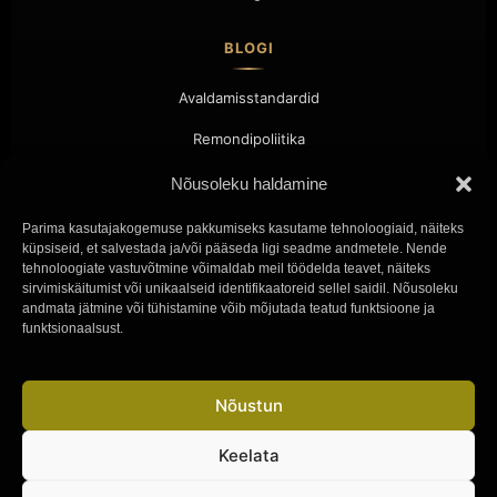
BLOGI
Avaldamisstandardid
Remondipoliitika
Koostöö
Nõusoleku haldamine
Kontakt
Parima kasutajakogemuse pakkumiseks kasutame tehnoloogiaid, näiteks
küpsiseid, et salvestada ja/või pääseda ligi seadme andmetele. Nende
tehnoloogiate vastuvõtmine võimaldab meil töödelda teavet, näiteks
KONTAKT
sirvimiskäitumist või unikaalseid identifikaatoreid sellel saidil. Nõusoleku
andmata jätmine või tühistamine võib mõjutada teatud funktsioone ja
Võtke meiega ühendust
funktsionaalsust.
Svenska
Press
Norsk bokmål
Nõustun
Latviešu valoda
Íslenska
Privaatsuspoliitika
Keelata
Küpsised
Dansk
Kasutustingimused