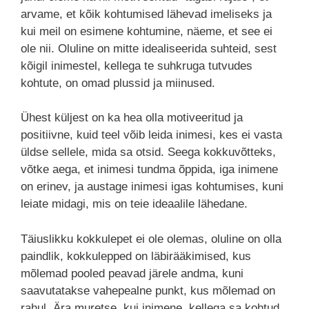
arvame, et kõik kohtumised lähevad imeliseks ja
kui meil on esimene kohtumine, näeme, et see ei
ole nii. Oluline on mitte idealiseerida suhteid, sest
kõigil inimestel, kellega te suhkruga tutvudes
kohtute, on omad plussid ja miinused.
Ühest küljest on ka hea olla motiveeritud ja
positiivne, kuid teel võib leida inimesi, kes ei vasta
üldse sellele, mida sa otsid. Seega kokkuvõtteks,
võtke aega, et inimesi tundma õppida, iga inimene
on erinev, ja austage inimesi igas kohtumises, kuni
leiate midagi, mis on teie ideaalile lähedane.
Täiuslikku kokkulepet ei ole olemas, oluline on olla
paindlik, kokkulepped on läbirääkimised, kus
mõlemad pooled peavad järele andma, kuni
saavutatakse vahepealne punkt, kus mõlemad on
rahul. Ära muretse, kui inimene, kellega sa kohtud,