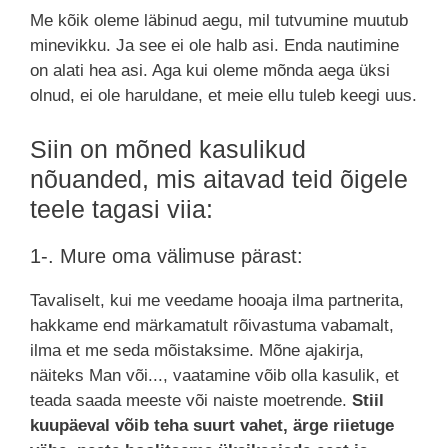
Me kõik oleme läbinud aegu, mil tutvumine muutub
minevikku. Ja see ei ole halb asi. Enda nautimine
on alati hea asi. Aga kui oleme mõnda aega üksi
olnud, ei ole haruldane, et meie ellu tuleb keegi uus.
Siin on mõned kasulikud
nõuanded, mis aitavad teid õigele
teele tagasi viia:
1-. Mure oma välimuse pärast:
Tavaliselt, kui me veedame hooaja ilma partnerita,
hakkame end märkamatult rõivastuma vabamalt,
ilma et me seda mõistaksime. Mõne ajakirja,
näiteks Man või..., vaatamine võib olla kasulik, et
teada saada meeste või naiste moetrende.
Stiil
kuupäeval võib teha suurt vahet, ärge riietuge