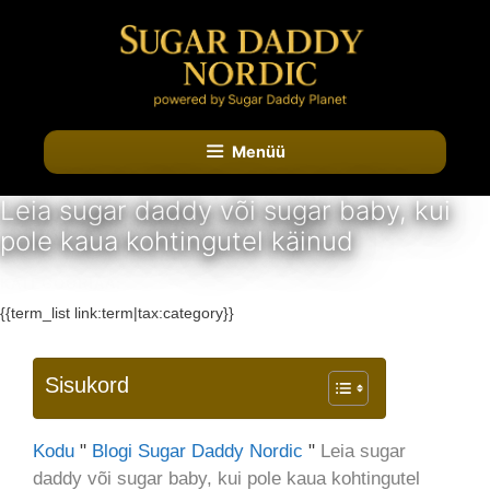
Skip
to
content
Menüü
Leia sugar daddy või sugar baby, kui
pole kaua kohtingutel käinud
KATEGOORIAA:
{{term_list link:term|tax:category}}
Sisukord
Kodu
"
Blogi Sugar Daddy Nordic
"
Leia sugar
daddy või sugar baby, kui pole kaua kohtingutel