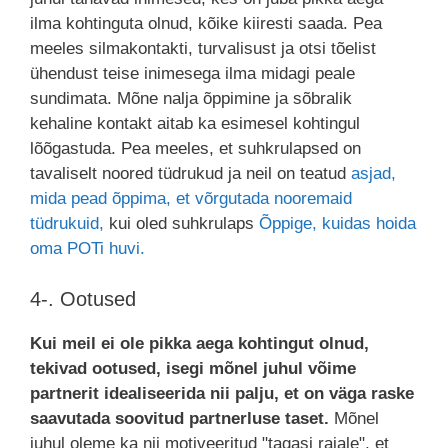
ilma kohtinguta olnud, kõike kiiresti saada. Pea
meeles silmakontakti, turvalisust ja otsi tõelist
ühendust teise inimesega ilma midagi peale
sundimata. Mõne nalja õppimine ja sõbralik
kehaline kontakt aitab ka esimesel kohtingul
lõõgastuda. Pea meeles, et suhkrulapsed on
tavaliselt noored tüdrukud ja neil on teatud
asjad,
mida pead õppima, et võrgutada nooremaid
tüdrukuid,
kui oled suhkrulaps
Õppige, kuidas hoida
oma POTi huvi.
4-. Ootused
Kui meil ei ole pikka aega kohtingut olnud,
tekivad ootused, isegi mõnel juhul võime
partnerit idealiseerida nii palju, et on väga raske
saavutada soovitud partnerluse taset.
Mõnel
juhul oleme ka nii motiveeritud "tagasi rajale", et