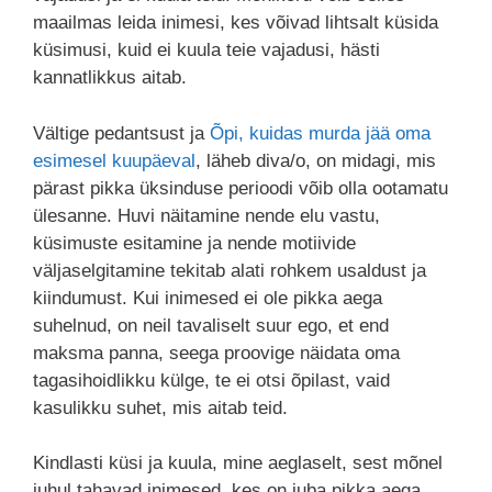
maailmas leida inimesi, kes võivad lihtsalt küsida
küsimusi, kuid ei kuula teie vajadusi, hästi
kannatlikkus aitab.
Vältige pedantsust ja
Õpi, kuidas murda jää oma
esimesel kuupäeval
, läheb diva/o, on midagi, mis
pärast pikka üksinduse perioodi võib olla ootamatu
ülesanne. Huvi näitamine nende elu vastu,
küsimuste esitamine ja nende motiivide
väljaselgitamine tekitab alati rohkem usaldust ja
kiindumust. Kui inimesed ei ole pikka aega
suhelnud, on neil tavaliselt suur ego, et end
maksma panna, seega proovige näidata oma
tagasihoidlikku külge, te ei otsi õpilast, vaid
kasulikku suhet, mis aitab teid.
Kindlasti küsi ja kuula, mine aeglaselt, sest mõnel
juhul tahavad inimesed, kes on juba pikka aega