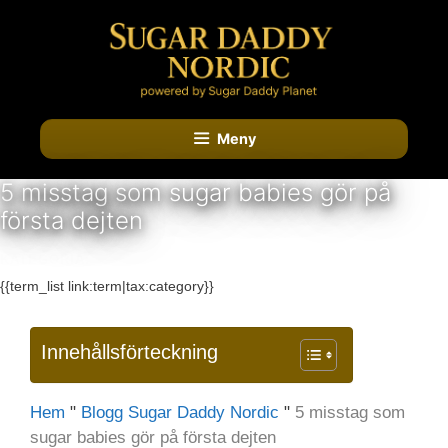
Hoppa
till
innehåll
Meny
5 misstag som sugar babies gör på
första dejten
KATEGORIA:
{{term_list link:term|tax:category}}
Innehållsförteckning
Hem
"
Blogg Sugar Daddy Nordic
"
5 misstag som
sugar babies gör på första dejten