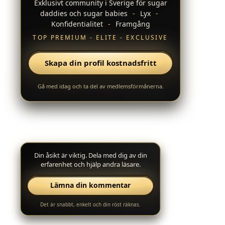
Exklusivt community i Sverige för sugar
daddies och sugar babies
-
Lyx
-
Konfidentialitet
-
Framgång
TOP PREMIUM - ELITE - EXCLUSIVE
Skapa din profil kostnadsfritt
Gå med idag och ta del av medlemsförmånerna.
Din åsikt är viktig. Dela med dig av din
erfarenhet och hjälp andra läsare.
Lämna din kommentar
Det är snabbt, enkelt och din röst räknas.