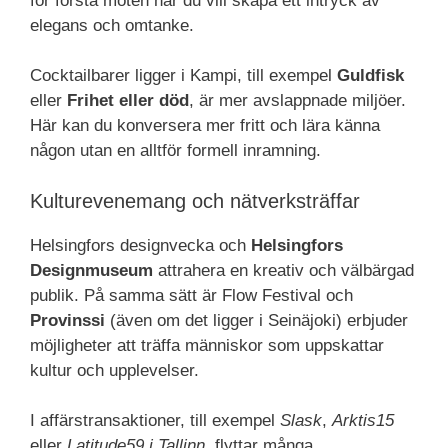
för första möten när du vill skapa ett intryck av
elegans och omtanke.
Cocktailbarer ligger i Kampi, till exempel
Guldfisk
eller
Frihet eller död
, är mer avslappnade miljöer.
Här kan du konversera mer fritt och lära känna
någon utan en alltför formell inramning.
Kulturevenemang och nätverksträffar
Helsingfors designvecka och
Helsingfors
Designmuseum
attrahera en kreativ och välbärgad
publik. På samma sätt är Flow Festival och
Provinssi
(även om det ligger i Seinäjoki) erbjuder
möjligheter att träffa människor som uppskattar
kultur och upplevelser.
I affärstransaktioner, till exempel
Slask
,
Arktis15
eller
Latitude59 i Tallinn
, flyttar många