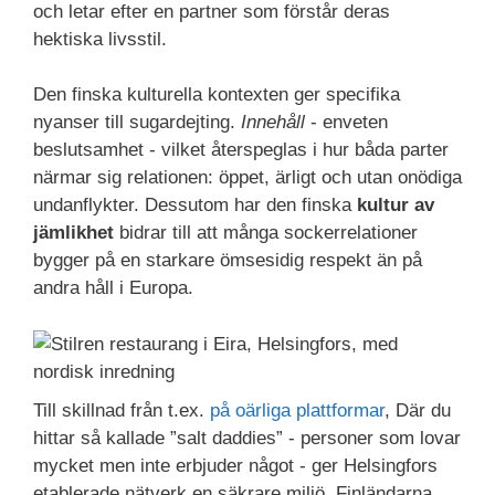
och letar efter en partner som förstår deras
hektiska livsstil.
Den finska kulturella kontexten ger specifika
nyanser till sugardejting.
Innehåll
- enveten
beslutsamhet - vilket återspeglas i hur båda parter
närmar sig relationen: öppet, ärligt och utan onödiga
undanflykter. Dessutom har den finska
kultur av
jämlikhet
bidrar till att många sockerrelationer
bygger på en starkare ömsesidig respekt än på
andra håll i Europa.
Till skillnad från t.ex.
på oärliga plattformar
, Där du
hittar så kallade ”salt daddies” - personer som lovar
mycket men inte erbjuder något - ger Helsingfors
etablerade nätverk en säkrare miljö. Finländarna