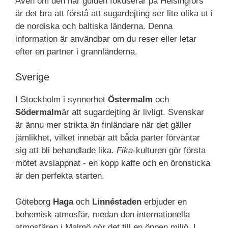
Även om den här guiden fokuserar på Helsingfors
är det bra att förstå att sugardejting ser lite olika ut i
de nordiska och baltiska länderna. Denna
information är användbar om du reser eller letar
efter en partner i grannländerna.
Sverige
I Stockholm i synnerhet
Östermalm
och
Södermalm
är att sugardejting är livligt. Svenskar
är ännu mer strikta än finländare när det gäller
jämlikhet, vilket innebär att båda parter förväntar
sig att bli behandlade lika.
Fika
-kulturen gör första
mötet avslappnat - en kopp kaffe och en öronsticka
är den perfekta starten.
Göteborg
Haga
och
Linnéstaden
erbjuder en
bohemisk atmosfär, medan den internationella
atmosfären i Malmö gör det till en öppen miljö. I