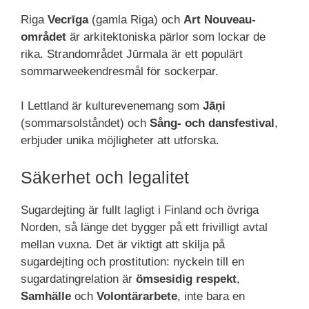
Riga
Vecrīga
(gamla Riga) och
Art Nouveau-
området
är arkitektoniska pärlor som lockar de
rika. Strandområdet Jūrmala är ett populärt
sommarweekendresmål för sockerpar.
I Lettland är kulturevenemang som
Jāņi
(sommarsolståndet) och
Sång- och dansfestival
,
erbjuder unika möjligheter att utforska.
Säkerhet och legalitet
Sugardejting är fullt lagligt i Finland och övriga
Norden, så länge det bygger på ett frivilligt avtal
mellan vuxna. Det är viktigt att skilja på
sugardejting och prostitution: nyckeln till en
sugardatingrelation är
ömsesidig respekt
,
Samhälle
och
Volontärarbete
, inte bara en