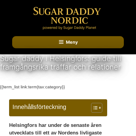
Hoppa
till
innehåll
Meny
Sugar daddy i Helsingfors: guide till
framgångsrika träffar och relationer
KATEGORIA:
{{term_list link:term|tax:category}}
Innehållsförteckning
Helsingfors har under de senaste åren
utvecklats till ett av Nordens livligaste