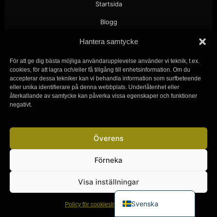
Startsida
Blogg
Opas sugar babylle
Hantera samtycke
En guide för sugar daddies
För att ge dig bästa möjliga användarupplevelse använder vi teknik, t.ex.
cookies, för att lagra och/eller få tillgång till enhetsinformation. Om du
accepterar dessa tekniker kan vi behandla information som surfbeteende
ÖPPENHET
eller unika identifierare på denna webbplats. Underlåtenhet eller
återkallande av samtycke kan påverka vissa egenskaper och funktioner
Mångfald
negativt.
Norsk bokmål
Finansiering
Latviešu valoda
Överens
Aktivt svar
Íslenska
Eesti
Etisk policy
Förneka
Dansk
Om oss
Visa inställningar
Suomi
OM OSS
Svenska
Policy för cookies
Integritetspolicy