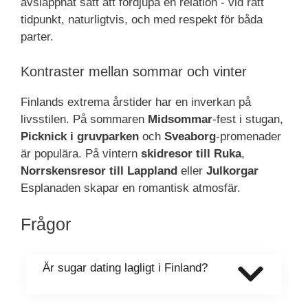
avslappnat sätt att fördjupa en relation - vid rätt
tidpunkt, naturligtvis, och med respekt för båda
parter.
Kontraster mellan sommar och vinter
Finlands extrema årstider har en inverkan på
livsstilen. På sommaren
Midsommar
-fest i stugan,
Picknick i gruvparken
och
Sveaborg
-promenader
är populära. På vintern
skidresor till Ruka
,
Norrskensresor till Lappland
eller
Julkorgar
Esplanaden skapar en romantisk atmosfär.
Frågor
Är sugar dating lagligt i Finland?