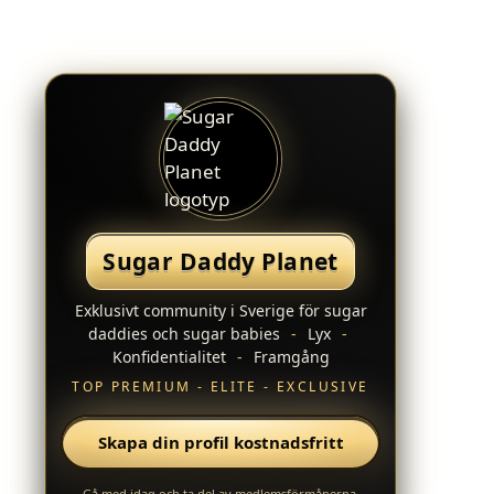
Sugar Daddy Planet
Exklusivt community i Sverige för sugar
daddies och sugar babies
-
Lyx
-
Konfidentialitet
-
Framgång
TOP PREMIUM - ELITE - EXCLUSIVE
Skapa din profil kostnadsfritt
Gå med idag och ta del av medlemsförmånerna.