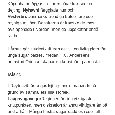
Köpenhamn
hygge
-kulturen påverkar socker
dejting.
Nyhavn
i färgglada hus och
Vesterbro
Danmarks trendiga kaféer erbjuder
mysiga miljöer. Danskarna är kanske de mest
avslappnade i Norden, men de uppskattar ändå
rakhet.
I Århus gör studentkulturen det till en livlig plats för
unga sugar babies, medan H.C. Andersens
hemstad Odense skapar en konstnärlig atmosfär.
Island
I Reykjavik är sugardejting mer utmanande på
grund av samhällets lilla storlek.
Laugavugavegur
Regionen är den viktigaste
knutpunkten, men diskretion är ännu viktigare än på
andra håll. Många finska sugar daddies reser till