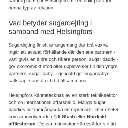
särdrag som gör Helsingfors till en unik plats för
denna typ av relation.
Vad betyder sugardejting i
samband med Helsingfors
Sugardejting är ett arrangemang där två vuxna
ingår ett avtalat förhållande där den ena partnern -
vanligtvis en äldre och rikare person, sugar daddy -
ger ekonomiskt stöd eller upplevelser till den yngre
partnern, sugar baby. I gengäld ger sugarbabyn
sällskap, samtal och tid tillsammans.
Helsingfors kännetecknas av en stark tekniksektor
och en internationell affärsmiljö. Många sugar
daddies är framgångsrika entreprenörer eller chefer
som är involverade i
Till Slush
eller
Nordiskt
affärsforum
. Dessa människor värdesätter sin tid