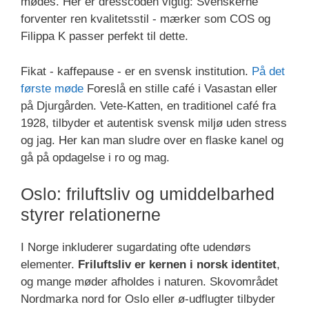
mødes. Her er dresscoden vigtig: Svenskerne
forventer ren kvalitetsstil - mærker som COS og
Filippa K passer perfekt til dette.
Fikat - kaffepause - er en svensk institution.
På det
første møde
Foreslå en stille café i Vasastan eller
på Djurgården. Vete-Katten, en traditionel café fra
1928, tilbyder et autentisk svensk miljø uden stress
og jag. Her kan man sludre over en flaske kanel og
gå på opdagelse i ro og mag.
Oslo: friluftsliv og umiddelbarhed
styrer relationerne
I Norge inkluderer sugardating ofte udendørs
elementer.
Friluftsliv er kernen i norsk identitet
,
og mange møder afholdes i naturen. Skovområdet
Nordmarka nord for Oslo eller ø-udflugter tilbyder