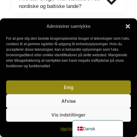
nordiske og baltiske lande?
Sugardating i de nordiske og baltiske lande er en
Administrer samtykke
unik oplevelse, der kombinerer moderne værdier,
For at give dig den bedste brugeroplevelse bruger vi teknologier som f.eks.
kulturel rigdom og geografisk mangfoldighed. Fra
cookies til at gemme og/eller få adgang til enhedsoplysninger. Hvis du
Helsinki til Riga, Oslo til Reykjavik - hver by byder
accepterer disse teknologier, kan vi behandle oplysninger som f.eks.
browsingadfærd eller unikke identifikatorer på dette websted. Manglende
på sine egne muligheder og udfordringer.
Nøglen er
eller tilbagetrækning af samtykke kan have negativ indflydelse på visse
at nærme sig denne verden med respekt,
funktioner og funktionalitet.
Svenska
åbenhed og klare forventninger.
. Brug pålidelige
Norsk bokmål
platforme, lær lokale skikke, og nyd din rejse -
Enig
uanset om det er en fika i Stockholm, en sauna i
Latviešu valoda
Helsinki eller nordlys i Tromsø.
Íslenska
Afvise
Eesti
Vis indstillinger
Suomi
Dansk
{titel}
{titel}