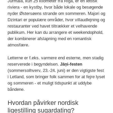
Jūrmala, kun 25 kilometer fra Riga, er en lettisk
riviera - en kystby, hvor både lokale og besøgende
nyder Østersøens strande om sommeren. Majori og
Dzintari er populære områder, hvor villaudlejning og
restauranter ved havet tiltrækker et velhavende
publikum. Her kan du arrangere et weekendophold,
der kombinerer afslapning med en romantisk
atmosfære.
Letterne er f.eks. varmere end esterne, men stadig
reserverede i begyndelsen.
Jāņi-festen
(sommersolhverv, 23.-24. juni) er den vigtigste fest
i Letland, som bringer folk sammen for at fejre lyset
og sommeren - et muligt tidspunkt at uddybe
båndene.
Hvordan påvirker nordisk
ligestilling sugardating?