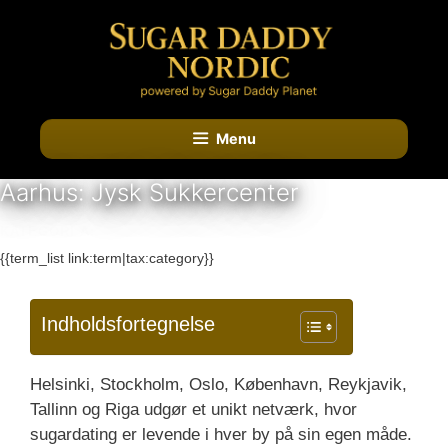
Hop
til
indhold
Menu
Aarhus: Jysk Sukkercenter
KATEGORI A:
{{term_list link:term|tax:category}}
Indholdsfortegnelse
Helsinki, Stockholm, Oslo, København, Reykjavik,
Tallinn og Riga udgør et unikt netværk, hvor
sugardating er levende i hver by på sin egen måde.