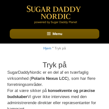
Hop
til
indhold
Menu
Hjem
"
Tryk på
Tryk på
SugarDaddyNordic er en del af en tværfaglig
virksomhed (
Polaris Nexus LCC
), som har flere
forretningsområder.
For at være sikker på
konsekvente og præcise
budskaber
Vi giver ikke interviews med den
administrerende direktør eller repræsentanter for
kameraet.