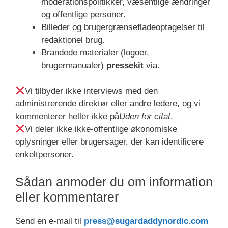
moderationspolitikker, væsentlige ændringer
og offentlige personer.
Billeder og brugergrænsefladeoptagelser til
redaktionel brug.
Brandede materialer (logoer,
brugermanualer)
pressekit
via.
Vi tilbyder ikke interviews med den
administrerende direktør eller andre ledere, og vi
kommenterer heller ikke på
Uden for citat
.
Vi deler ikke ikke-offentlige økonomiske
oplysninger eller brugersager, der kan identificere
enkeltpersoner.
Sådan anmoder du om information
eller kommentarer
Send en e-mail til
press@sugardaddynordic.com