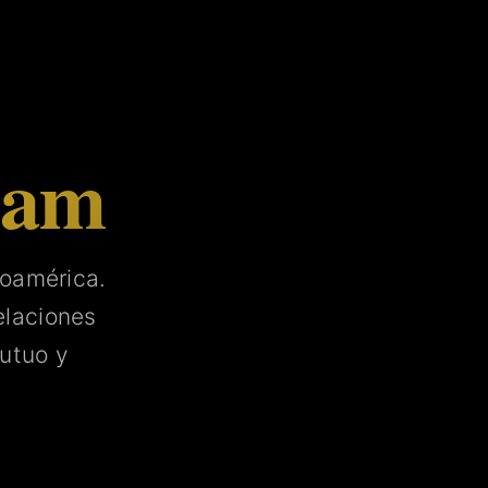
tam
noamérica.
laciones
utuo y