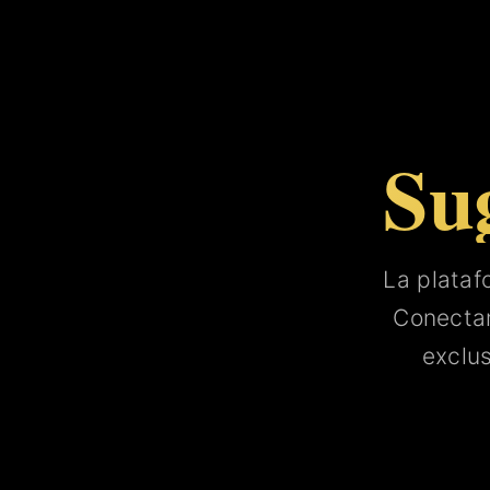
Su
La plata
Conect
exclu