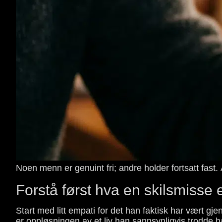
Noen menn er genuint fri; andre holder fortsatt fast
Forstå først hva en skilsmisse
Start med litt empati for det han faktisk har vært gj
er oppløsningen av et liv han sannsynligvis trodde han