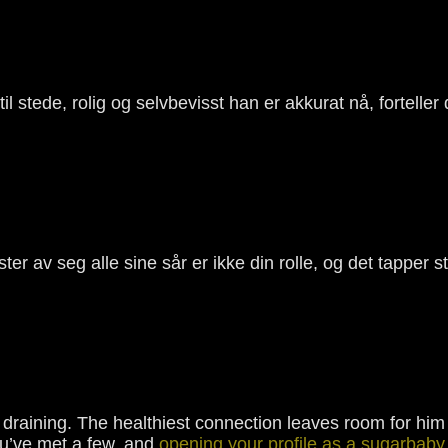
 til stede, rolig og selvbevisst han er akkurat nå, forteller
ster av seg alle sine sår er ikke din rolle, og det tapper sti
aining. The healthiest connection leaves room for him t
ou’ve met a few, and
opening your profile as a sugarbaby