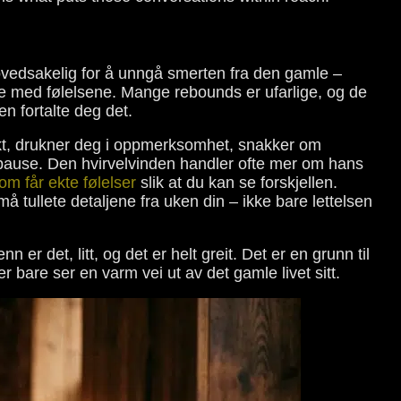
ovedsakelig for å unngå smerten fra den gamle –
ne med følelsene. Mange rebounds er ufarlige, og de
n fortalte deg det.
askt, drukner deg i oppmerksomhet, snakker om
 en pause. Den hvirvelvinden handler ofte mer om hans
m får ekte følelser
slik at du kan se forskjellen.
 tullete detaljene fra uken din – ikke bare lettelsen
n er det, litt, og det er helt greit. Det er en grunn til
 bare ser en varm vei ut av det gamle livet sitt.