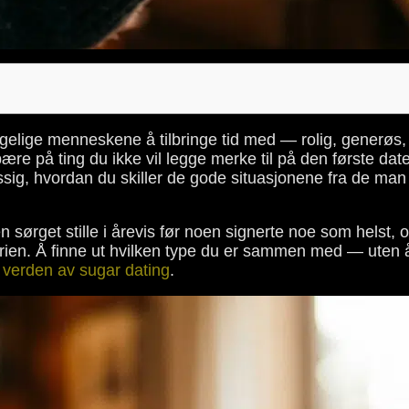
elige menneskene å tilbringe tid med — rolig, generøs, 
ære på ting du ikke vil legge merke til på den første da
ssig, hvordan du skiller de gode situasjonene fra de man
en sørget stille i årevis før noen signerte noe som helst, 
orien. Å finne ut hvilken type du er sammen med — uten å 
 verden av sugar dating
.