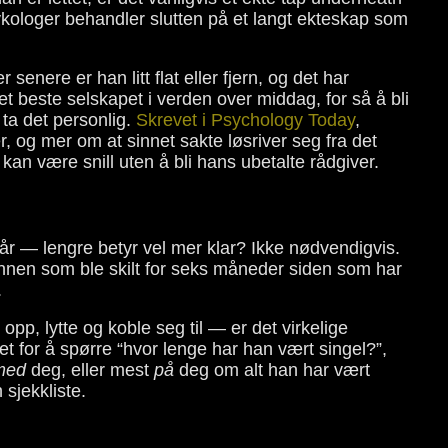
ykologer behandler slutten på et langt ekteskap som
enere er han litt flat eller fjern, og det har
 beste selskapet i verden over middag, for så å bli
 ta det personlig.
Skrevet i Psychology Today
,
, og mer om at sinnet sakte løsriver seg fra det
an være snill uten å bli hans ubetalte rådgiver.
 år — lengre betyr vel mer klar? Ikke nødvendigvis.
nnen som ble skilt for seks måneder siden som har
.
opp, lytte og koble seg til — er det virkelige
et for å spørre “hvor lenge har han vært singel?”,
med
deg, eller mest
på
deg om alt han har vært
sjekkliste.