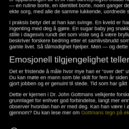
— en rutine borte, en identitet borte, noen ganger d
ekte sorg, med alle de samme lukkende, uordnede sta
I praksis betyr det at han kan svinge. En kveld er han
ingenting med deg å gjøre. En sugar baby jeg snakke
stille i dagesvis rundt det som viste seg å være bry
beskriver forskere bedring etter et samlivsbrudd so
gamle livet. Så tålmodighet hjelper. Men — og dette 
Emosjonell tilgjengelighet tell
Det er fristende å måle hvor mye han er “over det” u
Du kan møte en mann som ble skilt for fem år siden
gjort jobben og er genuint til stede. Tid som har gåt
Dette er kjernen i Dr. John Gottmans velkjente forskni
grunnlaget for enhver god forbindelse, langt mer enn 
observer hvordan han
er
med deg. Kan han være i øye
gjennom? Du kan lese mer om
Gottmans tegn på e