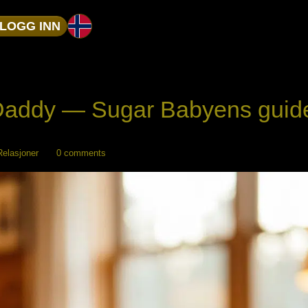
LOGG INN
Daddy — Sugar Babyens guide 
Relasjoner
0 comments