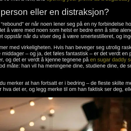
erson eller en distraksjon?
“rebound” er når noen lener seg på en ny forbindelse h
 det å være med noen som helst er bedre enn å sitte ale
 oppstår når du viser deg å være smertestilleret, og inge
mmer med virkeligheten. Hvis han beveger seg utrolig r
tre middager – og ja, det føles fantastisk – er det verdt
r, og det er verdt å kjenne tegnene på
en sugar daddy so
god måte: han vil ha meningene dine, studiene dine, de små
du merker at han fortsatt er i bedring – de fleste skilte men
va det er, og legg merke til om han faktisk ser deg, eller