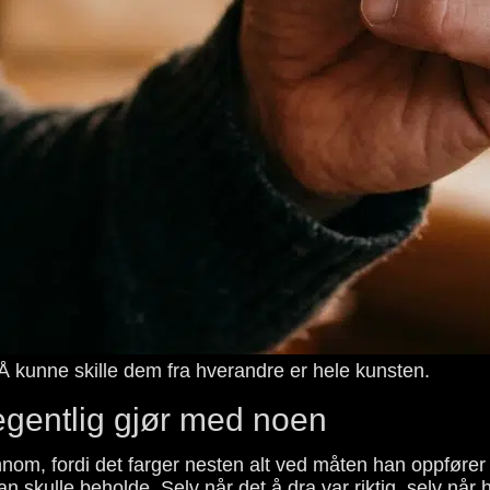
. Å kunne skille dem fra hverandre er hele kunsten.
 egentlig gjør med noen
ennom, fordi det farger nesten alt ved måten han oppfører
 skulle beholde. Selv når det å dra var riktig, selv når h