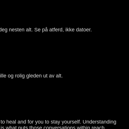
 deg nesten alt. Se på atferd, ikke datoer.
lle og rolig gleden ut av alt.
o heal and for you to stay yourself. Understanding
is what puts those conversations within reach.