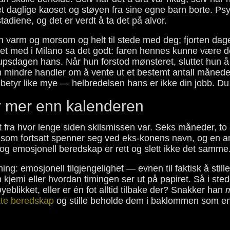
et daglige kaoset og støyen fra sine egne barn borte. Ps
diene, og det er verdt å ta det på alvor.
 varm og morsom og helt til stede med deg; fjorten dager s
t med i Milano sa det godt: faren hennes kunne være det
llupsdagen hans. Når hun forstod mønsteret, sluttet hun å
m mindre handler om å vente ut et bestemt antall måneder
betyr like mye — helbredelsen hans er ikke din jobb. Du k
er mer enn kalenderen
t fra hvor lenge siden skilsmissen var. Seks måneder, to
 som fortsatt spenner seg ved eks-konens navn, og en a
t og emosjonell beredskap er rett og slett ikke det samme
ng: emosjonell tilgjengelighet — evnen til faktisk å stille 
kjemi eller hvordan timingen ser ut på papiret. Så i sted
blikket, eller er én fot alltid tilbake der? Snakker han
kte beredskap
og stille beholde dem i baklommen som en 