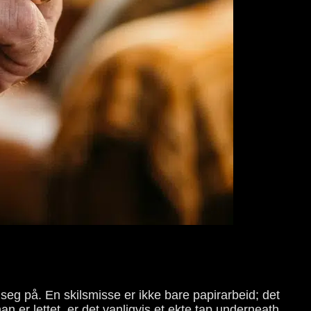
 seg på. En skilsmisse er ikke bare papirarbeid; det
an er lettet, er det vanligvis et ekte tap underneath