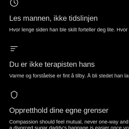
Les mannen, ikke tidslinjen
Hvor lenge siden han ble skilt forteller deg lite. Hvor
Du er ikke terapisten hans
Varme og forståelse er fint å tilby. Å bli stedet han la
Oppretthold dine egne grenser
Compassion should feel mutual, never one-way and dr
a divorced sugar daddy’s baggage is easier once y