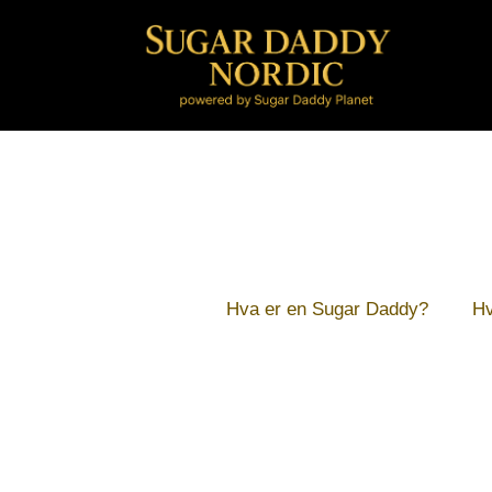
Hopp
til
innhold
Hva er en Sugar Daddy?
Hv