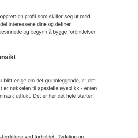
 opprett en profil som skiller seg ut med
, del interessene dine og definer
ikesinnede og begynn å bygge forbindelser
ansikt
r blitt enige om det grunnleggende, er det
t er nøkkelen til spesielle øyeblikk - enten
 rask utflukt. Det er her det hele starter!
-fordelene ved forholdet. Tydelige og