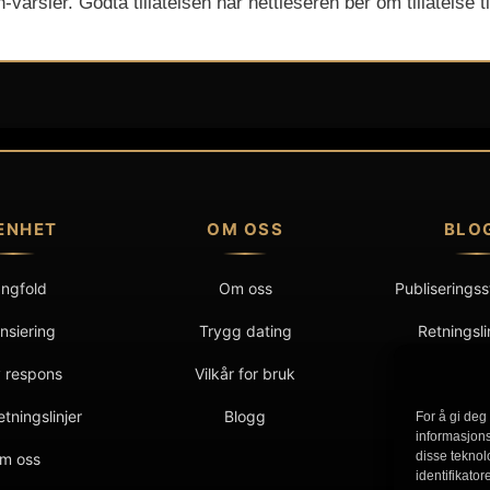
arsler. Godta tillatelsen når nettleseren ber om tillatelse ti
ENHET
OM OSS
BLO
ngfold
Om oss
Publiserings
nsiering
Trygg dating
Retningsli
repara
v respons
Vilkår for bruk
Samarb
etningslinjer
Blogg
For å gi deg
informasjonsk
Konta
disse teknol
m oss
identifikato