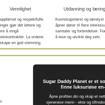
Vennlighet
Utdanning og lærin
oppførsel og respektfulle
Kunnskapstørst og lærelyst
nger gjør det lettere og
åpner dører til flere interess
ere å inngå
samtaler og forbindelser. For
tetskontrakter. La ordene
å lese og utvikle deg selv.
 skape en god stemning.
Sugar Daddy Planet er et so
finne luksuriøse en-
Åpne profilen din og skap et ne
sjenerøse menn - ekte og tilfredss