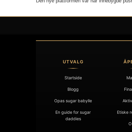
Den nye plattformen vår har innebygde push-v
UTVALG
ÅP
Startside
Ma
Blogg
Fina
Opas sugar babylle
Akti
Svenska
En guide for sugar
Etiske r
daddies
Latviešu valoda
O
Íslenska