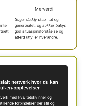
g
Merverdi
Sugar daddy
stabilitet og
ante
generøsitet, og
sukker babyn
tsett
god situasjonsforståelse og
atferd utfyller hverandre.
sialt nettverk hvor du kan
til-en-opplevelser
ttverk med kvalitetskvinner og
tillende forbindelser der stil og