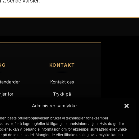
l å sende varsler.
GG
KONTAKT
standarder
Kontakt oss
njer for
Trykk på
sjon
Administrer samtykke
eid
 den beste brukeropplevelsen bruker vi teknologier, for eksempel
apsler, for å lagre og/eller få tilgang til enhetsinformasjon. Hvis du godtar
kt
ogiene, kan vi behandle informasjon om for eksempel surfeatferd eller unike
rer på dette nettstedet. Manglende eller tilbaketrekking av samtykke kan ha