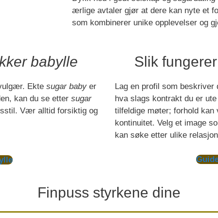
ærlige avtaler gjør at dere kan nyte et 
som kombinerer unike opplevelser og gje
kker babylle
Slik fungere
 vulgær. Ekte
sugar baby
er
Lag en profil som beskriver 
rden, kan du se etter
sugar
hva slags kontrakt du er ute
stil. Vær alltid forsiktig og
tilfeldige møter; forhold ka
kontinuitet. Velg et image s
kan søke etter ulike relasjo
Guide
lle
Finpuss styrkene dine