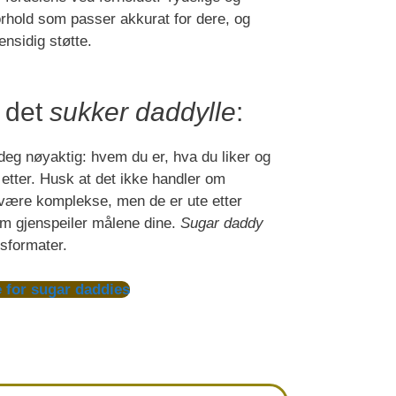
forhold som passer akkurat for dere, og
nsidig støtte.
r det
sukker daddylle
:
deg nøyaktig: hvem du er, hva du liker og
 etter. Husk at det ikke handler om
n være komplekse, men de er ute etter
om gjenspeiler målene dine.
Sugar daddy
nsformater.
 for sugar daddies