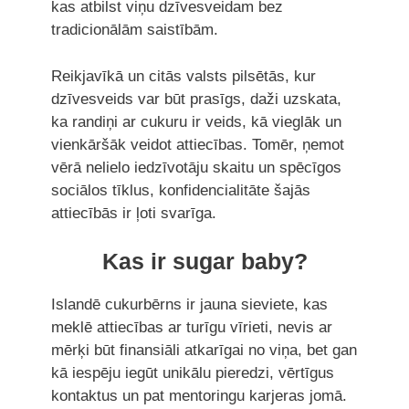
kas atbilst viņu dzīvesveidam bez
tradicionālām saistībām.
Reikjavīkā un citās valsts pilsētās, kur
dzīvesveids var būt prasīgs, daži uzskata,
ka randiņi ar cukuru ir veids, kā vieglāk un
vienkāršāk veidot attiecības. Tomēr, ņemot
vērā nelielo iedzīvotāju skaitu un spēcīgos
sociālos tīklus, konfidencialitāte šajās
attiecībās ir ļoti svarīga.
Kas ir sugar baby?
Islandē cukurbērns ir jauna sieviete, kas
meklē attiecības ar turīgu vīrieti, nevis ar
mērķi būt finansiāli atkarīgai no viņa, bet gan
kā iespēju iegūt unikālu pieredzi, vērtīgus
kontaktus un pat mentoringu karjeras jomā.