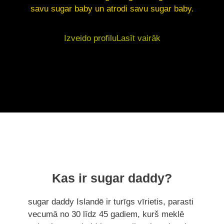
savu sugar baby un atrodi savu sugar baby.
Izveido profilu
Lasīt vairāk
Kas ir sugar daddy?
sugar daddy Islandē ir turīgs vīrietis, parasti
vecumā no 30 līdz 45 gadiem, kurš meklē