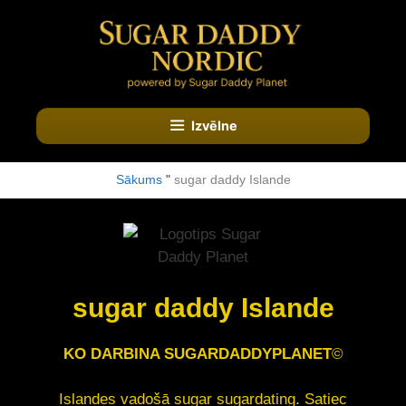
Doties
uz
saturu
Izvēlne
Sākums
"
sugar daddy Islande
sugar daddy Islande
KO DARBINA SUGARDADDYPLANET
©
Islandes vadošā sugar sugardating.
Satiec