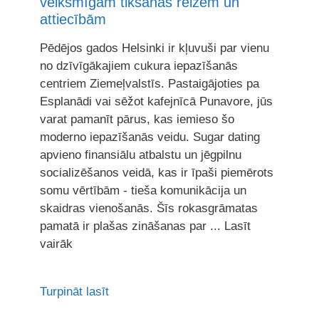
veiksmīgām tikšanās reizēm un
attiecībām
Pēdējos gados Helsinki ir kļuvuši par vienu
no dzīvīgākajiem cukura iepazīšanās
centriem Ziemeļvalstīs. Pastaigājoties pa
Esplanādi vai sēžot kafejnīcā Punavore, jūs
varat pamanīt pārus, kas iemieso šo
moderno iepazīšanās veidu. Sugar dating
apvieno finansiālu atbalstu un jēgpilnu
socializēšanos veidā, kas ir īpaši piemērots
somu vērtībām - tieša komunikācija un
skaidras vienošanās. Šīs rokasgrāmatas
pamatā ir plašas zināšanas par ... Lasīt
vairāk
Turpināt lasīt