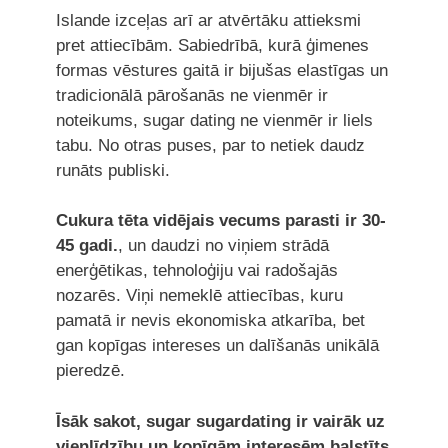
Islande izceļas arī ar atvērtāku attieksmi
pret attiecībām. Sabiedrībā, kurā ģimenes
formas vēstures gaitā ir bijušas elastīgas un
tradicionālā pārošanās ne vienmēr ir
noteikums, sugar dating ne vienmēr ir liels
tabu. No otras puses, par to netiek daudz
runāts publiski.
Cukura tēta vidējais vecums parasti ir 30-
45 gadi.
, un daudzi no viņiem strādā
enerģētikas, tehnoloģiju vai radošajās
nozarēs. Viņi nemeklē attiecības, kuru
pamatā ir nevis ekonomiska atkarība, bet
gan kopīgas intereses un dalīšanās unikālā
pieredzē.
Īsāk sakot, sugar sugardating ir vairāk uz
vienlīdzību un kopīgām interesēm balstīts