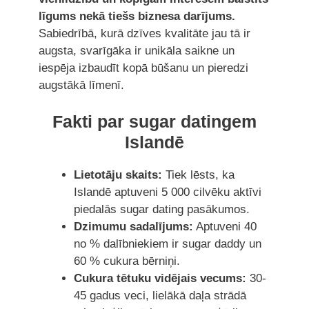
līgums nekā tiešs biznesa darījums.
Sabiedrībā, kurā dzīves kvalitāte jau tā ir
augsta, svarīgāka ir unikāla saikne un
iespēja izbaudīt kopā būšanu un pieredzi
augstākā līmenī.
Fakti par sugar datingem
Islandē
Lietotāju skaits:
Tiek lēsts, ka
Islandē aptuveni 5 000 cilvēku aktīvi
piedalās sugar dating pasākumos.
Dzimumu sadalījums:
Aptuveni 40
no % dalībniekiem ir sugar daddy un
60 % cukura bērniņi.
Cukura tētuku vidējais vecums:
30-
45 gadus veci, lielākā daļa strādā