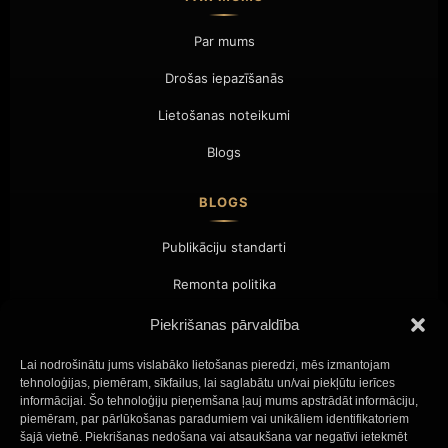
Par mums
Drošas iepazīšanās
Lietošanas noteikumi
Blogs
BLOGS
Publikāciju standarti
Remonta politika
Sadarbība
Piekrišanas pārvaldība
Sazinieties ar
Lai nodrošinātu jums vislabāko lietošanas pieredzi, mēs izmantojam
tehnoloģijas, piemēram, sīkfailus, lai saglabātu un/vai piekļūtu ierīces
informācijai. Šo tehnoloģiju pieņemšana ļauj mums apstrādāt informāciju,
SAZINIETIES AR
piemēram, par pārlūkošanas paradumiem vai unikāliem identifikatoriem
šajā vietnē. Piekrišanas nedošana vai atsaukšana var negatīvi ietekmēt