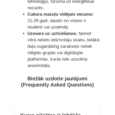
tehnoloģiju, tūrisma un enerģētikas
nozarēs.
Cukura mazuļu vidējais vecums:
21-29 gadi, daudzi no viņiem ir
studenti vai uzņēmēji.
Uzsvars uz uzticēšanos:
Ņemot
vērā nelielo iedzīvotāju skaitu, lielākā
daļa sugardating sarakstes notiek
slēgtās grupās vai digitālajās
platformās, kurās tiek uzsvērta
anonimitāte.
Biežāk uzdotie jautājumi
(Frequently Asked Questions)