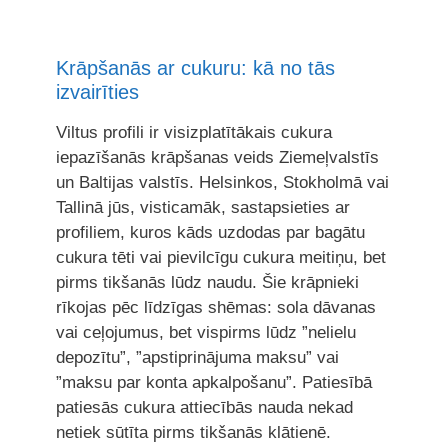
Krāpšanās ar cukuru: kā no tās
izvairīties
Viltus profili ir visizplatītākais cukura
iepazīšanās krāpšanas veids Ziemeļvalstīs
un Baltijas valstīs. Helsinkos, Stokholmā vai
Tallinā jūs, visticamāk, sastapsieties ar
profiliem, kuros kāds uzdodas par bagātu
cukura tēti vai pievilcīgu cukura meitiņu, bet
pirms tikšanās lūdz naudu. Šie krāpnieki
rīkojas pēc līdzīgas shēmas: sola dāvanas
vai ceļojumus, bet vispirms lūdz ”nelielu
depozītu”, ”apstiprinājuma maksu” vai
”maksu par konta apkalpošanu”. Patiesībā
patiesās cukura attiecībās nauda nekad
netiek sūtīta pirms tikšanās klātienē.