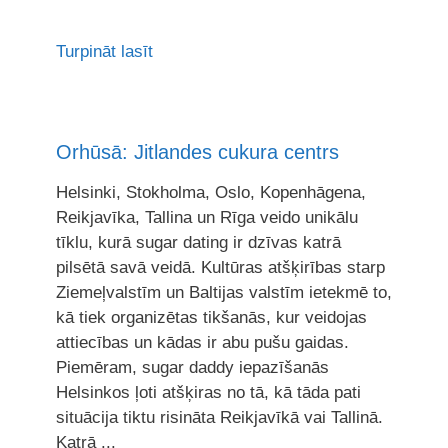
Turpināt lasīt
Orhūsā: Jitlandes cukura centrs
Helsinki, Stokholma, Oslo, Kopenhāgena,
Reikjavīka, Tallina un Rīga veido unikālu
tīklu, kurā sugar dating ir dzīvas katrā
pilsētā savā veidā. Kultūras atšķirības starp
Ziemeļvalstīm un Baltijas valstīm ietekmē to,
kā tiek organizētas tikšanās, kur veidojas
attiecības un kādas ir abu pušu gaidas.
Piemēram, sugar daddy iepazīšanās
Helsinkos ļoti atšķiras no tā, kā tāda pati
situācija tiktu risināta Reikjavīkā vai Tallinā.
Katrā ...