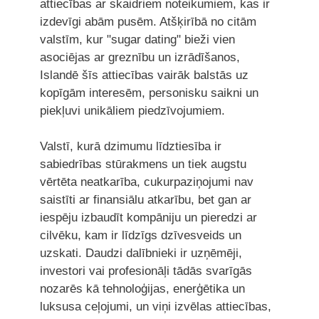
attiecības ar skaidriem noteikumiem, kas ir
izdevīgi abām pusēm. Atšķirībā no citām
valstīm, kur "sugar dating" bieži vien
asociējas ar greznību un izrādīšanos,
Islandē šīs attiecības vairāk balstās uz
kopīgām interesēm, personisku saikni un
piekļuvi unikāliem piedzīvojumiem.
Valstī, kurā dzimumu līdztiesība ir
sabiedrības stūrakmens un tiek augstu
vērtēta neatkarība, cukurpaziņojumi nav
saistīti ar finansiālu atkarību, bet gan ar
iespēju izbaudīt kompāniju un pieredzi ar
cilvēku, kam ir līdzīgs dzīvesveids un
uzskati. Daudzi dalībnieki ir uzņēmēji,
investori vai profesionāļi tādās svarīgās
nozarēs kā tehnoloģijas, enerģētika un
luksusa ceļojumi, un viņi izvēlas attiecības,