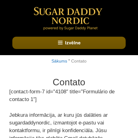
Doties
uz
saturu
Izvēlne
Sākums
"
Contato
Contato
[contact-form-7 id=”4108″ title=”Formulário de
contacto 1″]
Jebkura informācija, ar kuru jūs dalāties ar
sugardaddynordic, izmantojot e-pastu vai
kontaktformu, ir pilnīgi konfidenciāla. Jūsu