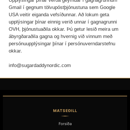
Upplýsingar þínar verða geymdar í gagnagrunnum
Gmail í gegnum tölvupóstþjónustuna sem Google
USA veitir eiganda vefsíðunnar. Að lokum geta
upplýsingar þínar einnig verið unnar í gagnagrunni
OVH, þjónustuaðila okkar. Þú getur lesið meira um
ábyrgðaraðila gagna og hvernig við vinnum með
persónuupplýsingar þínar í persónuverndarstefnu
okkar.
info@sugardaddynordic.com
MATSEÐILL
Forsíða