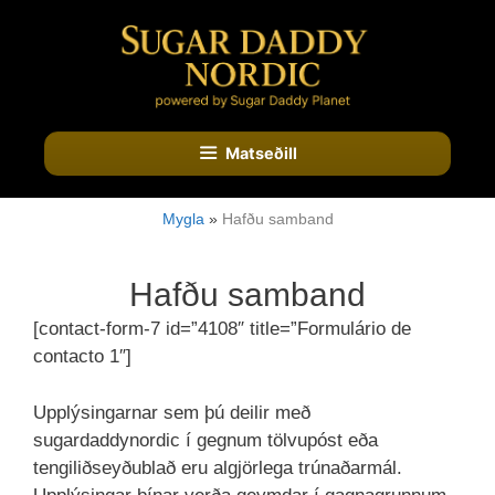
Fara
í
efni
Matseðill
Mygla
»
Hafðu samband
Hafðu samband
[contact-form-7 id=”4108″ title=”Formulário de
contacto 1″]
Upplýsingarnar sem þú deilir með
sugardaddynordic í gegnum tölvupóst eða
tengiliðseyðublað eru algjörlega trúnaðarmál.