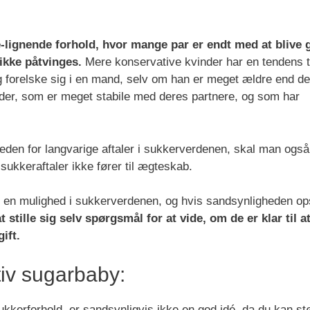
lignende forhold, hvor mange par er endt med at blive g
kke påtvinges.
Mere konservative kvinder har en tendens ti
g forelske sig i en mand, selv om han er meget ældre end d
er, som er meget stabile med deres partnere, og som har
en for langvarige aftaler i sukkerverdenen, skal man også
kkeraftaler ikke fører til ægteskab.
en mulighed i sukkerverdenen, og hvis sandsynligheden ops
stille sig selv spørgsmål for at vide, om de er klar til a
ift.
tiv sugarbaby:
 sukkerforhold, er sandsynligvis ikke en god idé, da du kan s