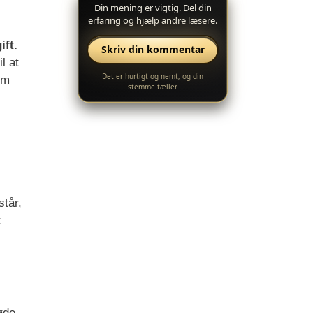
Din mening er vigtig. Del din
erfaring og hjælp andre læsere.
ift.
Skriv din kommentar
l at
Det er hurtigt og nemt, og din
em
stemme tæller.
tår,
t
tøde