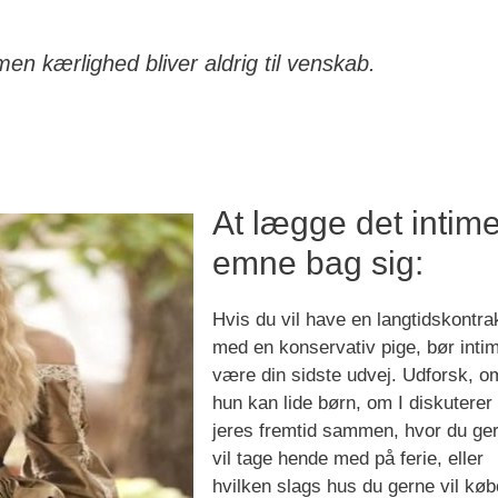
men kærlighed bliver aldrig til venskab.
At lægge det intim
emne bag sig:
Hvis du vil have en langtidskontra
med en konservativ pige, bør intim
være din sidste udvej. Udforsk, o
hun kan lide børn, om I diskuterer
jeres fremtid sammen, hvor du ge
vil tage hende med på ferie, eller
hvilken slags hus du gerne vil købe