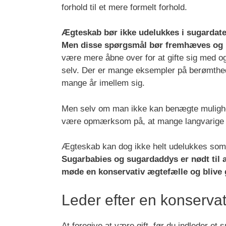
forhold til et mere formelt forhold.
Ægteskab bør ikke udelukkes i sugardate-
Men disse spørgsmål bør fremhæves og i
være mere åbne over for at gifte sig med o
selv. Der er mange eksempler på berømthed
mange år imellem sig.
Men selv om man ikke kan benægte mulighed
være opmærksom på, at mange langvarige su
Ægteskab kan dog ikke helt udelukkes som 
Sugarbabies og sugardaddys er nødt til at 
møde en konservativ ægtefælle og blive g
Leder efter en konserva
At foregive at være gift, før du indleder et