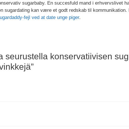
nservativ sugarbaby. En succesfuld mand i erhvervslivet h
men sugardating kan være et godt redskab til kommunikation.
ugardaddy-fejl ved at date unge piger
.
 seurustella konservatiivisen sug
vinkkejä”