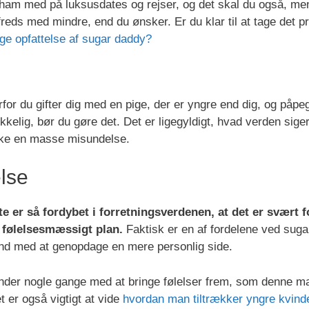
e ham med på luksusdates og rejser, og det skal du også, me
ilfreds med mindre, end du ønsker. Er du klar til at tage det p
ige opfattelse af sugar daddy?
orfor du gifter dig med en pige, der er yngre end dig, og påpe
ykkelig, bør du gøre det. Det er ligegyldigt, hvad verden siger
kke en masse misundelse.
lse
te er så fordybet i forretningsverdenen, at det er svært f
 følelsesmæssigt plan.
Faktisk er en af fordelene ved suga
and med at genopdage en mere personlig side.
 ender nogle gange med at bringe følelser frem, som denne m
t er også vigtigt at vide
hvordan man tiltrækker yngre kvinder