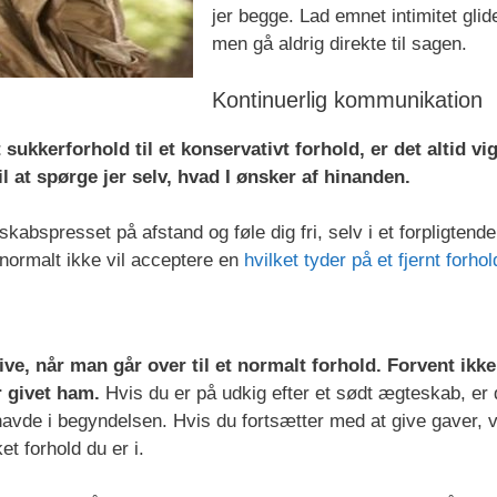
jer begge. Lad emnet intimitet glid
men gå aldrig direkte til sagen.
Kontinuerlig kommunikation
 sukkerforhold til et konservativt forhold, er det altid vig
 at spørge jer selv, hvad I ønsker af hinanden.
kabspresset på afstand og føle dig fri, selv i et forpligtende
 normalt ikke vil acceptere en
hvilket tyder på et fjernt forhol
live, når man går over til et normalt forhold. Forvent ikke
r givet ham.
Hvis du er på udkig efter et sødt ægteskab, er 
u havde i begyndelsen. Hvis du fortsætter med at give gaver, v
et forhold du er i.