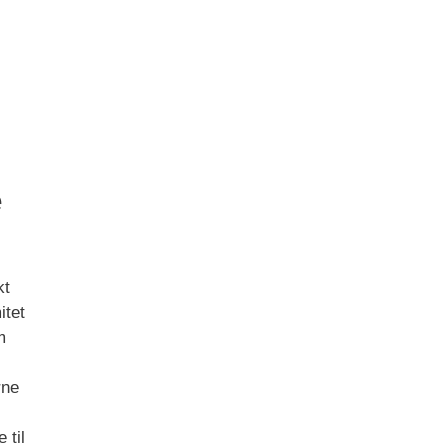
e
kt
itet
m
rne
 til