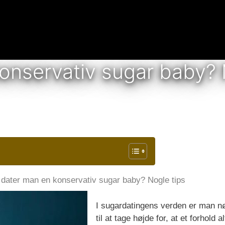
onservativ sugar baby? 
dater man en konservativ sugar baby? Nogle tips
I sugardatingens verden er man n
til at tage højde for, at et forhold al