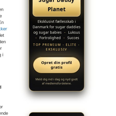
Planet
en
e
Eksklusivt fællesskab i
En
Danmark for sugar daddies
kker
og sugar babies
-
Luksus
det
-
Fortrolighed
-
Succes
den
TOP PREMIUM - ELITE -
r
EKSKLUSIV
 i
Opret din profil
gratis
Meld dig ind i dag og nyd godt
af medlemsfordelene.
d
or
nende