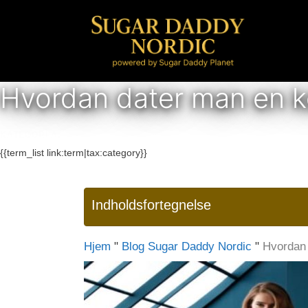
Hop
til
indhold
Hvordan dater man en k
KATEGORI A:
{{term_list link:term|tax:category}}
Indholdsfortegnelse
Hjem
"
Blog Sugar Daddy Nordic
"
Hvordan 