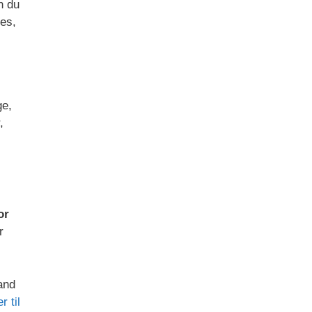
n du
res,
ge,
,
or
r
and
 til