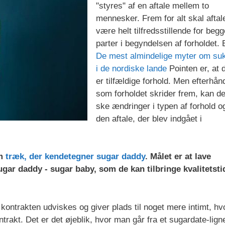
"styres" af en aftale mellem to
mennesker. Frem for alt skal aftal
være helt tilfredsstillende for begg
parter i begyndelsen af forholdet. 
De mest almindelige myter om su
i de nordiske lande
Pointen er, at 
er tilfældige forhold. Men efterhån
som forholdet skrider frem, kan de
ske ændringer i typen af forhold og
den aftale, der blev indgået i
em
træk, der kendetegner sugar daddy
. Målet er at lave
sugar daddy - sugar baby, som de kan tilbringe kvalitetsti
ontrakten udviskes og giver plads til noget mere intimt, hv
ntrakt. Det er det øjeblik, hvor man går fra et sugardate-lig