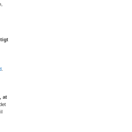
e,
tigt
d
.
, at
det
il