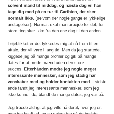
solvent mand til middag, og næste dag vil han
tage dig med på en tur til Caribien, det sker
normalt ikke.
(selvom der nogle gange er lykkelige
undtagelser). Normalt skal man arbejde for det, for
store ting sker ikke fra den ene dag til den anden.
I øjeblikket er det lykkedes mig at nå frem til en
aftale, der vil vare i lang tid. Men da jeg startede,
kiggede jeg på mange profiler og gik på mange
dates for at møde mænd uden den store
succes.
Efterhånden mødte jeg nogle meget
interessante mennesker, som jeg stadig har
venskaber med og holder kontakten med.
I sidste
ende fandt jeg interessante mennesker, som jeg
ikke kunne lide, blandt de mange dates, jeg var på.
Jeg troede aldrig, at jeg ville nå dertil, hvor jeg er,
men jeg holdt ud, og nu spiser jeg på de bedste