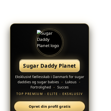
Sugar Daddy Planet
Eksklusivt fællesskab i Danmark for sugar
daddies og sugar babies
-
Luksus
-
Fortrolighed
-
Succes
TOP PREMIUM - ELITE - EKSKLUSIV
Opret din profil gratis