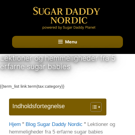
Hop
til
indhold
Menu
Lektioner og hemmeligheder fra 5
erfarne sugar babies
KATEGORI A:
{{term_list link:term|tax:category}}
Indholdsfortegnelse
Hjem
"
Blog Sugar Daddy Nordic
"
Lektioner og
hemmeligheder fra 5 erfarne sugar babies